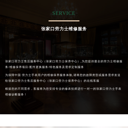
黑龙江省黑河市爱辉区中央街劳力士售后服务中心（需提前预约）
SERVICE
黑龙江省鸡西市鸡冠区红军路劳力士售后服务中心（需提前预约）
黑龙江省佳木斯市向阳区长安路劳力士售后服务中心（需提前预约）
张家口劳力士维修服务
黑龙江省牡丹江市东安区太平路劳力士售后服务中心（需提前预约）
黑龙江省七台河市桃山区大同街劳力士售后服务中心（需提前预约）
黑龙江省齐齐哈尔市龙沙区龙华路劳力士售后服务中心（需提前预约）
黑龙江省双鸭山市尖山区新兴大街劳力士售后服务中心（需提前预约）
张家口劳力士售后服务中心（张家口劳力士保养中心）,为您提供最全的劳力士维修服
黑龙江省绥化市北林区新华街与康庄路交叉口劳力士售后服务中心（需提前预约）
务/维修保养项目/配件更换服务/特色服务及需求定制服务
黑龙江省伊春市伊美区通河路劳力士售后服务中心（需提前预约）
为保障中国·劳力士手表用户的维修保养服务体验,请将您的故障类型或服务需求发送
吉林省白城市洮北区明仁南街劳力士售后服务中心（需提前预约）
给张家口劳力士售后服务中心（张家口劳力士保养中心）的在线客服
吉林省白山市浑江区浑江大街劳力士售后服务中心（需提前预约）
根据您的不同需求，客服将为您安排专业的修表技师进行一对一的张家口劳力士手表
吉林省吉林市船营区河南街劳力士售后服务中心（需提前预约）
维修诊断服务！
吉林省辽源市龙山区人民大街劳力士售后服务中心（需提前预约）
吉林省梅河口市新华街道梅河大街劳力士售后服务中心（需提前预约）
吉林省四平市铁东区紫气大路与南九经街交汇处劳力士售后服务中心（需提前预约）
吉林省松原市宁江区五环大街劳力士售后服务中心（需提前预约）