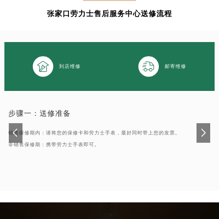
泉州市丰泽区宝洲路729号浦西万达中心写字楼A座7楼709室（需提前预约）
张家口劳力士售后服务中心送修流程
青岛市南区山东路6号华润大厦B座22层04室（需提前预约）
烟台市芝罘区胜利路139号万达金融中心A座907室（需提前预约）
长春市朝阳区西安大路727号中银大厦A座(旺进大厦)18层09室（需提前预约）


贵阳市南明区都司高架桥路33号亨特国际金融中心14楼14D（需提前预约）
到店维修
邮寄维修
昆明市盘龙区北京路928号同德昆明广场写字楼10层06室（需提前预约）
石家庄市长安区中山东路39号勒泰中心写字楼B座13层07室（需提前预约）
西安市碑林区南关正街88号华侨城长安国际中心E座6楼10室（需提前预约）
步骤一：
送修准备
海口市龙华区金贸东路5号海口华润大厦B座17层1707室（需提前预约）
唐山市路南区新华东道100号万达广场写字楼A座10层1002室（需提前预约）
销售保修期内：请将您的保修卡和劳力士手表，最好同时带上您的发票。
非销售保修期：携带劳力士手表即可。
台州市椒江区东海大道1800号腾达中心东1幢20楼2002室（需提前预约）
内蒙古自治区呼和浩特市玉泉区大学西街70号华润万象城写字楼（鄂尔多斯大厦）23层2326室（需提前预约）
甘肃省兰州市七里河区西津西路16号兰州中心写字楼21层2102室（需提前预约）
重庆市解放碑渝中区民权路28号英利国际金融中心写字楼20层01室（需提前预约）
黑龙江省大庆市萨尔图区会战大街劳力士售后服务中心（需提前预约）
黑龙江省鹤岗市向阳区红军路劳力士售后服务中心（需提前预约）