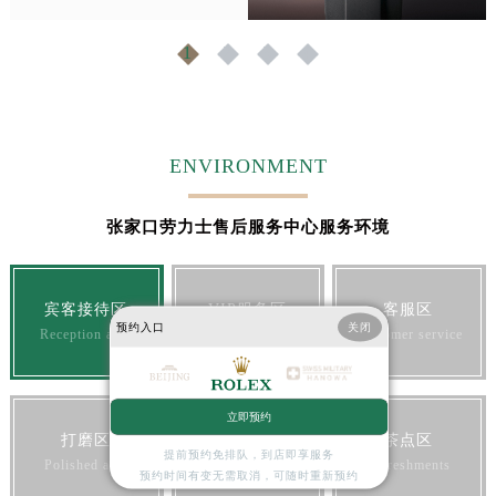
江苏省淮安市清江浦区淮海北路劳力士售后服务中心（需提前预约）
1
2
3
4
江苏省连云港市海州区通灌北路劳力士售后服务中心（需提前预约）
江苏省南京市秦淮区中山南路1号南京中心22层22-C1-C3室劳力士售后服务中心（需提前预约）
江苏省宿迁市宿城区西湖路劳力士售后服务中心（需提前预约）
江苏省泰州市海陵区永定东路399号置地商务中心东塔（华润万象城）17层1706室劳力士售后服务中心（需提前预约）
ENVIRONMENT
江苏省徐州市鼓楼区淮海东路29号苏宁广场IFC国际金融中心35层3508室劳力士售后服务中心（需提前预约）
江苏省盐城市盐都区世纪大道5号盐城金融城写字楼1号楼16层1604室劳力士售后服务中心（需提前预约）
张家口劳力士售后服务中心服务环境
江苏省扬州市邗江区国展路29号星耀天地写字楼1号楼18层1803室劳力士售后服务中心（需提前预约）
江苏省镇江市京口区中山东路劳力士售后服务中心（需提前预约）
江西省抚州市临川区赣东大道劳力士售后服务中心（需提前预约）
宾客接待区
VIP服务区
客服区
预约入口
关闭
江西省赣州市章贡区文清路劳力士售后服务中心（需提前预约）
Reception area
VIP service
Customer service
江西省吉安市吉州区井冈山大道劳力士售后服务中心（需提前预约）
江西省景德镇市珠山区珠山中路劳力士售后服务中心（需提前预约）
立即预约
江西省九江市浔阳区浔阳路劳力士售后服务中心（需提前预约）
打磨区
宾客休息区
茶点区
提前预约免排队，到店即享服务
江西省南昌市红谷滩新区红谷中大道998号绿地双子塔（中央广场）A1座办公楼14层1407室劳力士售后服务中心（需提前预约）
Polished area
Rest area
Refreshments
预约时间有变无需取消，可随时重新预约
江西省萍乡市安源区萍安北大道与康庄路交叉口劳力士售后服务中心（需提前预约）