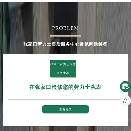
河南省驻马店市驿城区乐山大道与置地大道交叉口劳力士售后服务中心（需提前预约）
湖北省鄂州市鄂城区文星大道劳力士售后服务中心（需提前预约）
湖北省黄冈市黄州区赤壁大道劳力士售后服务中心（需提前预约）
PROBLEM
湖北省黄石市黄石港区武汉路劳力士售后服务中心（需提前预约）
湖北省荆门市东宝中天街步行街劳力士售后服务中心（需提前预约）
张家口劳力士售后服务中心常见问题解答
湖北省荆州市荆州区荆中路劳力士售后服务中心（需提前预约）
湖北省十堰市茅箭区人民北路劳力士售后服务中心（需提前预约）
湖北省随州市曾都区青年路劳力士售后服务中心（需提前预约）
张家口劳力士维修
湖北省咸宁市咸安区长安大道劳力士售后服务中心（需提前预约）
服务中心
湖北省襄阳市樊城区长虹路与人民路交叉口劳力士售后服务中心（需提前预约）

在张家口检修您的劳力士腕表
湖北省孝感市孝南区复兴大道劳力士售后服务中心（需提前预约）
湖北省宜昌市西陵区夷陵大道与港窑路劳力士售后服务中心（需提前预约）

湖南省常德市武陵区人民路劳力士售后服务中心（需提前预约）
查看更多
湖南省郴州市北湖区国庆北路劳力士售后服务中心（需提前预约）
湖南省衡阳市雁峰区解放路劳力士售后服务中心（需提前预约）
湖南省怀化市鹤城区迎丰中路劳力士售后服务中心（需提前预约）