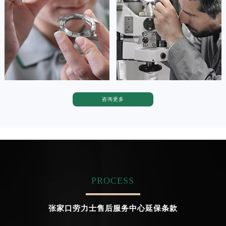
Tianjin Rolex Maintain center
Nanjing Rolex Maintain center
广东省韶关市武江区芙蓉新区与老城中心交汇处劳力士售后服务中心（需提前预约）
广东省深圳市罗湖区深南东路5001号华润大厦17层1701室劳力士售后服务中心（需提前预约）
广东省阳江市江城区东风一路劳力士售后服务中心（需提前预约）


天津劳力士维修
上海劳力士维修
广东省云浮市云城区金山路劳力士售后服务中心（需提前预约）
广东省湛江市赤坎区观海北路劳力士售后服务中心（需提前预约）
广东省肇庆市端州区信安大道与砚都大道交汇处劳力士售后服务中心（需提前预约）
广西壮族自治区百色市右江区中山二路劳力士售后服务中心（需提前预约）
咨询更多
卡罗琳·卡桑德拉
辛迪·克莱门特
广西壮族自治区北海市海城区北京路劳力士售后服务中心（需提前预约）
资深劳力士技师
资深劳力士技师
广西壮族自治区崇左市江州区石景林街道友谊大道与丽川路交汇处劳力士售后服务中心（需提前预约）
是劳力士售后服务中心
是劳力士售后服务中心
(劳力士保养中心)
(劳力士保养中心)
广西壮族自治区防城港市港口区金花茶大道劳力士售后服务中心（需提前预约）
的高级技师之一
的高级技师之一
Chengdu Rolex Maintain center
Beijing Rolex Maintain center
广西壮族自治区贵港市港北区港城街道布山大道与仙衣路交叉口劳力士售后服务中心（需提前预约）
广西壮族自治区桂林市秀峰区红岭路劳力士售后服务中心（需提前预约）
PROCESS
广西壮族自治区河池市金城江区金城江街道朝阳路劳力士售后服务中心（需提前预约）


成都劳力士维修
北京劳力士售后服务中心
广西壮族自治区贺州市八步区城东街道灵峰南路劳力士售后服务中心（需提前预约）
张家口劳力士售后服务中心延保条款
广西壮族自治区来宾市兴宾区桂中大道劳力士售后服务中心（需提前预约）
广西壮族自治区柳州市城中区中山中路劳力士售后服务中心（需提前预约）