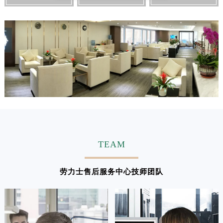
江西省上饶市信州区滨江西路劳力士售后服务中心（需提前预约）
江西省新余市渝水区北湖西路劳力士售后服务中心（需提前预约）
江西省宜春市袁州区中山中路劳力士售后服务中心（需提前预约）
江西省鹰潭市月湖区胜利东路劳力士售后服务中心（需提前预约）
山东省德州市德城区东风中路劳力士售后服务中心（需提前预约）
山东省东营市东营区济南路劳力士售后服务中心（需提前预约）
山东省济南市历下区经十路11111号华润中心写字楼（万象城）15层1508室劳力士售后服务中心（需提前预约）
山东省济宁市任城区太白楼路劳力士售后服务中心（需提前预约）
山东省莱芜市文化南路8号银座商城名表维修一楼名表维修劳力士售后服务中心（需提前预约）
山东省临沂市兰山区解放路劳力士售后服务中心（需提前预约）
TEAM
山东省日照市东港区烟台路劳力士售后服务中心（需提前预约）
山东省泰安市泰山区财源街道泰山大街劳力士售后服务中心（需提前预约）
劳力士售后服务中心技师团队
山东省威海市环翠区新威海路89号振华商厦一楼名表维修劳力士售后服务中心（需提前预约）
山东省潍坊市奎文区东风东街劳力士售后服务中心（需提前预约）
山东省枣庄市滕州市北辛路与善国路交叉口劳力士售后服务中心（需提前预约）
山东省淄博市张店区金晶大道劳力士售后服务中心（需提前预约）