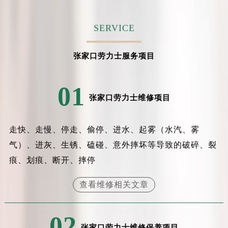
吉林省通化市东昌区环通乡江南大街劳力士售后服务中心（需提前预约）
吉林省延边市延吉市解放路劳力士售后服务中心（需提前预约）
SERVICE
辽宁省鞍山市铁东区站前街劳力士售后服务中心（需提前预约）
辽宁省本溪市平山区胜利路劳力士售后服务中心（需提前预约）
张家口劳力士服务项目
辽宁省朝阳市双塔区新华路劳力士售后服务中心（需提前预约）
辽宁省丹东市振兴区七经街劳力士售后服务中心（需提前预约）
01
辽宁省抚顺市新抚区东一路劳力士售后服务中心（需提前预约）
张家口劳力士维修项目
辽宁省阜新市海州区解放大街劳力士售后服务中心（需提前预约）
辽宁省葫芦岛市连山区中央路劳力士售后服务中心（需提前预约）
走快、走慢、停走、偷停、进水、起雾（水汽、雾
辽宁省锦州市古塔区中央大街劳力士售后服务中心（需提前预约）
气）、进灰、生锈、磕碰、意外摔坏等导致的破碎、裂
辽宁省辽阳市白塔区新运大街劳力士售后服务中心（需提前预约）
痕、划痕、断开、摔停
辽宁省盘锦市兴隆台区石油大街劳力士售后服务中心（需提前预约）
辽宁省铁岭市银州区南马路劳力士售后服务中心（需提前预约）
查看维修相关文章
辽宁省营口市站前区市府路与渤海大街交叉口劳力士售后服务中心（需提前预约）
辽宁省沈阳市沈河区中街路137号亨得利名表维修授权店1楼劳力士售后服务中心（需提前预约）
02
辽宁省沈阳市沈河区中街路83号亨得利名表维修授权店1楼劳力士售后服务中心（需提前预约）
张家口劳力士维修保养项目