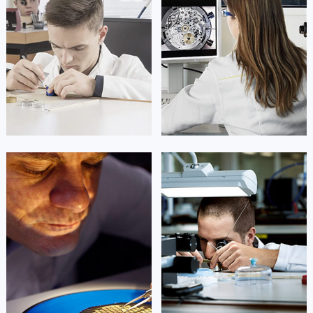
上海市黄浦区南京东路299号宏伊国际广场写字楼8层806室劳力士售后服务中心（需提前预约）
上海市徐汇区虹桥路3号港汇中心2座37层3705室劳力士售后服务中心（需提前预约）
浙江省杭州市上城区钱江路1366号华润大厦A座5层503-5室劳力士售后服务中心（需提前预约）
浙江省湖州市吴兴区劳动路劳力士售后服务中心（需提前预约）
浙江省嘉兴市南湖区广益路705号嘉兴世界贸易中心A座13层1304室劳力士售后服务中心（需提前预约）
浙江省金华市金东区东市南街777号金华万达广场4号楼22楼2209室劳力士售后服务中心（需提前预约）
浙江省丽水市莲都区解放街劳力士售后服务中心（需提前预约）
浙江省宁波市江北区大闸南路500号来福士广场办公楼20层2009室劳力士售后服务中心（需提前预约）
浙江省衢州市柯城区上街劳力士售后服务中心（需提前预约）
凯罗尔·切尔西
达芙妮·克劳迪娅
资深劳力士技师
资深劳力士技师
浙江省绍兴市越城区胜利东路379号世茂天际中心写字楼8层805室劳力士售后服务中心（需提前预约）
是劳力士售后服务中心
是劳力士售后服务中心
浙江省舟山市定海区解放东路劳力士售后服务中心（需提前预约）
(劳力士保养中心)
(劳力士保养中心)
的高级技师之一
的高级技师之一
澳门特别行政区大堂区议事亭前地（新马路）劳力士售后服务中心（需提前预约）
Beijing Rolex Maintain center
Shanghai Rolex Maintain center
澳门特别行政区风顺堂区南湾大马路劳力士售后服务中心（需提前预约）
澳门特别行政区花地玛堂区关闸广场劳力士售后服务中心（需提前预约）


北京劳力士维修
上海劳力士维修
澳门特别行政区花王堂区大三巴商圈劳力士售后服务中心（需提前预约）
澳门特别行政区嘉模堂区官也街劳力士售后服务中心（需提前预约）