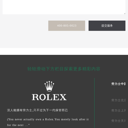
甘肃省临夏市城南街道团结路劳力士售后服务中心（需提前预约）
甘肃省陇南市武都区人民路劳力士售后服务中心（需提前预约）
甘肃省平凉市崆峒区西大街劳力士售后服务中心（需提前预约）
400-805-0023
提交服务
甘肃省庆阳市西峰区南大街劳力士售后服务中心（需提前预约）
甘肃省天水市秦州区民主路劳力士售后服务中心（需提前预约）
甘肃省武威市凉州区迎宾路劳力士售后服务中心（需提前预约）
甘肃省张掖市甘州区民乐北路劳力士售后服务中心（需提前预约）
宁夏回族自治区固原市原州区文化街劳力士售后服务中心（需提前预约）
轻轻滑动下方栏目探索更多精彩内容
宁夏回族自治区石嘴山市大武口区贺兰山路劳力士售后服务中心（需提前预约）
宁夏回族自治区吴忠市利通区开元大道劳力士售后服务中心（需提前预约）
劳力士中国
宁夏回族自治区银川市兴庆区新华东路97号新百中心C馆一层C1-18号商铺劳力士售后服务中心（需提前预约）
宁夏回族自治区中卫市沙坡头区鼓楼东街劳力士售后服务中心（需提前预约）
劳力士北京
青海省果洛藏族自治州玛沁县团结路劳力士售后服务中心（需提前预约）
青海省海北藏族自治州海晏县将军路劳力士售后服务中心（需提前预约）
没人能拥有劳力士,只不过为下一代保管而已
劳力士上海
青海省海东市乐都区滨河路劳力士售后服务中心（需提前预约）
(You never actually own a Rolex.You merely look after it
劳力士天津
for the next ...”
青海省海南藏族自治州共和县青海湖大街劳力士售后服务中心（需提前预约）