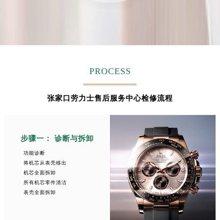
安徽省淮北市相山区淮海路劳力士售后服务中心（需提前预约）
安徽省淮南市田家庵区国庆中路劳力士售后服务中心（需提前预约）
安徽省黄山市屯溪区黄山西路劳力士售后服务中心（需提前预约）
安徽省六安市金安区解放中路劳力士售后服务中心（需提前预约）
安徽省马鞍山市雨山区湖南西路劳力士售后服务中心（需提前预约）
PROCESS
安徽省宿州市埇桥区人民中路劳力士售后服务中心（需提前预约）
安徽省铜陵市铜官区石城大道劳力士售后服务中心（需提前预约）
张家口劳力士售后服务中心检修流程
安徽省芜湖市镜湖区中山路步行街劳力士售后服务中心（需提前预约）
安徽省宣城市宣州区叠嶂西路劳力士售后服务中心（需提前预约）
福建省龙岩市新罗区九一南路劳力士售后服务中心（需提前预约）
步骤一： 诊断与拆卸
福建省南平市建阳区人民西路劳力士售后服务中心（需提前预约）
功能诊断
福建省宁德市蕉城区天湖东路劳力士售后服务中心（需提前预约）
将机芯从表壳移出
机芯全面拆卸
福建省莆田市城厢区霞林街道荔华东大道劳力士售后服务中心（需提前预约）
所有机芯零件清洁
福建省三明市三元区东乾二路劳力士售后服务中心（需提前预约）
表壳全面拆卸
福建省漳州市龙文区步港路劳力士售后服务中心（需提前预约）
江苏省常州市新北区龙锦路1590号现代传媒中心5号楼10层1008室劳力士售后服务中心（需提前预约）