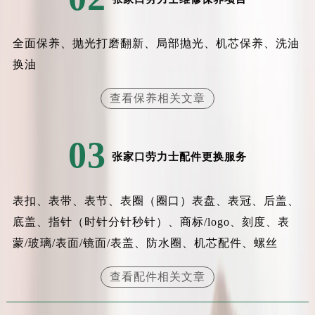
北京市朝阳区建国门外大街甲6号华熙国际中心D座11层1102室劳力士售后服务中心（需提前预约）
北京市东城区东长安街1号王府井东方广场W3座6层602室劳力士售后服务中心（需提前预约）
全面保养、抛光打磨翻新、局部抛光、机芯保养、洗油
河北省保定市竞秀区朝阳北大街北国先天下劳力士售后服务中心（需提前预约）
换油
内蒙古自治区阿拉善盟市左旗土尔扈特大街劳力士售后服务中心（需提前预约）
内蒙古自治区巴彦淖尔市临河区新华街劳力士售后服务中心（需提前预约）
查看保养相关文章
内蒙古自治区包头市青山区幸福路甲3号王府井百货名表维修劳力士售后服务中心（需提前预约）
内蒙古自治区赤峰市红山区哈达街劳力士售后服务中心（需提前预约）
03
内蒙古自治区鄂尔多斯市东胜区伊金霍洛街劳力士售后服务中心（需提前预约）
张家口劳力士配件更换服务
内蒙古自治区呼伦贝尔市海拉尔区中央街劳力士售后服务中心（需提前预约）
内蒙古自治区通辽市科尔沁区明仁大街劳力士售后服务中心（需提前预约）
表扣、表带、表节、表圈（圈口）表盘、表冠、后盖、
内蒙古自治区乌海市海勃湾区人民南路劳力士售后服务中心（需提前预约）
底盖、指针（时针分针秒针）、商标/logo、刻度、表
内蒙古自治区乌兰察布市集宁区恩和大街劳力士售后服务中心（需提前预约）
蒙/玻璃/表面/镜面/表盖、防水圈、机芯配件、螺丝
内蒙古自治区锡林郭勒盟市锡林浩特市光明街与额尔敦路交叉口劳力士售后服务中心（需提前预约）
内蒙古自治区兴安盟市乌兰浩特市兴安大街劳力士售后服务中心（需提前预约）
查看配件相关文章
山西省大同市平城区迎宾街劳力士售后服务中心（需提前预约）
山西省晋城市城区黄华街劳力士售后服务中心（需提前预约）