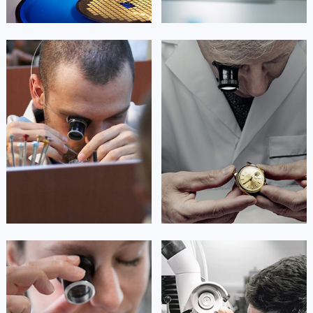
澳门省路氹城市金光大道劳力士售后服务中心（需提前预约）
澳门特别行政区望德堂区塔石广场劳力士售后服务中心（需提前预约）
福建省福州市鼓楼区五四路128-1号恒力城写字楼15层03室劳力士售后服务中心（需提前预约）
艾德琳·亚历桑德拉
艾莉森·安吉莉亚
福建省厦门市思明区湖滨东路95号万象城华润大厦B座11层1104室劳力士售后服务中心（需提前预约）
资深劳力士技师
资深劳力士技师
是劳力士售后服务中心
是劳力士售后服务中心
广东省潮州市潮安区新风路与潮汕路交汇处劳力士售后服务中心（需提前预约）
(劳力士保养中心)
(劳力士保养中心)
的高级技师之一
的高级技师之一
广东省广州市天河区天河路230号万菱汇国际中心A塔7层704室劳力士售后服务中心（需提前预约）
Guangzhou Rolex Maintain center
Shenzhen Rolex Maintain center
广东省广州市越秀区环市东路371-375号世界贸易中心大厦南塔15层1507室劳力士售后服务中心（需提前预约）
广东省河源市源城区越王大道劳力士售后服务中心（需提前预约）
广东省惠州市惠城区江北文昌一路7号华贸大厦1座30层3005室劳力士售后服务中心（需提前预约）


广州劳力士维修
深圳劳力士维修
广东省江门市蓬江区广场西路劳力士售后服务中心（需提前预约）
广东省揭阳市榕城进贤门步行街劳力士售后服务中心（需提前预约）
广东省茂名市电白区水东街道迎宾大道劳力士售后服务中心（需提前预约）
广东省梅州市梅江区金燕大道劳力士售后服务中心（需提前预约）
安尼塔·阿普里尔
贝亚特·布兰奇
广东省清远市清城区湖西路劳力士售后服务中心（需提前预约）
资深劳力士技师
资深劳力士技师
广东省汕头市龙湖区长平路劳力士售后服务中心（需提前预约）
是劳力士售后服务中心
是劳力士售后服务中心
(劳力士保养中心)
(劳力士保养中心)
广东省汕尾市城区香洲街道园林社区翠园街劳力士售后服务中心（需提前预约）
的高级技师之一
的高级技师之一