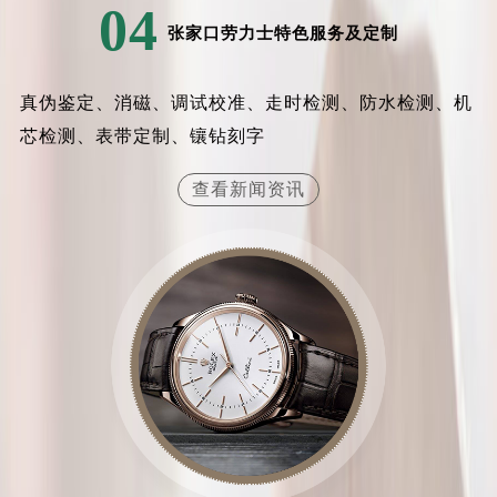
04
山西省晋中市榆次区顺城街劳力士售后服务中心（需提前预约）
张家口劳力士特色服务及定制
山西省临汾市尧都区解放路劳力士售后服务中心（需提前预约）
山西省吕梁市离石区永宁中路与建设街交叉口劳力士售后服务中心（需提前预约）
真伪鉴定、消磁、调试校准、走时检测、防水检测、机
山西省朔州市朔城区怡西路与鄯阳西街交汇处劳力士售后服务中心（需提前预约）
芯检测、表带定制、镶钻刻字
山西省忻州市忻府区和平东街与七一南路交叉口劳力士售后服务中心（需提前预约）
山西省阳泉市郊区平阳东街与新城大道交叉口劳力士售后服务中心（需提前预约）
查看新闻资讯
山西省运城市盐湖区河东街劳力士售后服务中心（需提前预约）
山西省长治市潞州区英雄中路劳力士售后服务中心（需提前预约）
山西省太原市迎泽区迎泽街道解放路15号亨得利名表维修授权店3楼劳力士售后服务中心（需提前预约）
天津市和平区赤峰道136号天津国际金融中心26层2603室劳力士售后服务中心（需提前预约）
安徽省安庆市迎江区人民路劳力士售后服务中心（需提前预约）
安徽省蚌埠市蚌山区淮河路劳力士售后服务中心（需提前预约）
安徽省亳州市谯城区魏武大道劳力士售后服务中心（需提前预约）
安徽省池州市贵池区长江路劳力士售后服务中心（需提前预约）
安徽省滁州市琅琊区南谯北路劳力士售后服务中心（需提前预约）
安徽省阜阳市颍州区颍州北路劳力士售后服务中心（需提前预约）