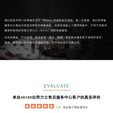
广西壮族自治区钦州市钦南区金海湾东大街劳力士售后服务中心（需提前预约）
广西壮族自治区梧州市万秀区龙湖镇高旺路劳力士售后服务中心（需提前预约）
广西壮族自治区玉林市玉州区金玉路劳力士售后服务中心（需提前预约）
我们的技术部门在维修劳力士（Rolex）作品时非常谨慎。每一次维修，我们的维修
服务中心都会为您提供两年的维修保证。此保证涵盖人工费用和备件，不同于您购买
海南省儋州市儋州市那大镇兰洋北路劳力士售后服务中心（需提前预约）
腕表时获得的张家口劳力士（Rolex）国际保修服务。
海南省东方市八所镇解放西路劳力士售后服务中心（需提前预约）
任何由事故、不当处理、错误使用（撞击、碰撞、将非防水腕表置于潮湿环境等）、
海南省琼海市嘉积镇东风路劳力士售后服务中心（需提前预约）
修改、操作进行的维修而造成的问题，均不在此保证范围之内。
海南省三沙市西沙区西沙群岛永兴岛北京路劳力士售后服务中心（需提前预约）
海南省三亚市吉阳区迎宾路劳力士售后服务中心（需提前预约）
海南省万宁市万城镇解放路劳力士售后服务中心（需提前预约）
海南省文昌市文城镇教育东路劳力士售后服务中心（需提前预约）
海南省五指山市通什镇三月三大道劳力士售后服务中心（需提前预约）
香港特别行政区尖沙咀区油尖旺区广东道劳力士售后服务中心（需提前预约）
EVALUATE
香港特别行政区金钟区中西区金钟道劳力士售后服务中心（需提前预约）
香港特别行政区九龙区油尖旺区弥敦道劳力士售后服务中心（需提前预约）
54900
来自
位劳力士售后服务中心客户的真实评价
香港特别行政区铜锣湾区湾仔区轩尼诗道劳力士售后服务中心（需提前预约）





5.0
综合客户满意度评分
河南省安阳市文峰区解放大道劳力士售后服务中心（需提前预约）