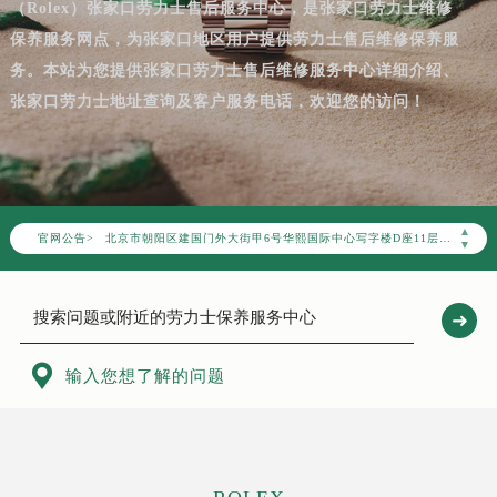
（Rolex）张家口劳力士售后服务中心，是张家口劳力士维修
保养服务网点，为张家口地区用户提供劳力士售后维修保养服
2026年7月劳力士中国区售后服务网络优化升级公告
务。本站为您提供张家口劳力士售后维修服务中心详细介绍、
2026年7月劳力士全国官方售后客户服务热线：400-805-0023
张家口劳力士地址查询及客户服务电话，欢迎您的访问！
劳力士官方全国统一服务热线400-805-0023，服务覆盖中国大陆、香港、澳门、台湾全部区域（非大陆需加拨“+86”）
2026年7月劳力士售后服务中心最新网点地址：
北京市东城区东长安街1号东方广场写字楼W3座6层602室（需提前预约）
北京市朝阳区建国门外大街甲6号华熙国际中心写字楼D座11层1102室（需提前预约）
▲
官网公告>
天津市和平区赤峰道136号天津国际金融中心写字楼26层2603室（需提前预约）
▼
上海市徐汇区虹桥路3号港汇中心写字楼2座37层3705室（需提前预约）
上海市黄浦区南京东路299号宏伊国际广场写字楼8层806室（需提前预约）
南京市秦淮区中山南路1号（新街口）南京中心写字楼22层C1-1室（需提前预约）
常州市新北区龙锦路1590号现代传媒中心写字楼5号楼10层1008室（需提前预约）

输入您想了解的问题
徐州市鼓楼区淮海东路29号苏宁广场IFC国际金融中心写字楼35层3508室（需提前预约）
扬州市邗江区国展路29号星耀天地写字楼1号楼18层1803室（需提前预约）
盐城市盐都区世纪大道5号盐城金融城写字楼1号楼16层1604室（需提前预约）
泰州市海陵区永定东路399号置地商务中心东塔写字楼（华润万象城）17层1706室（需提前预约）