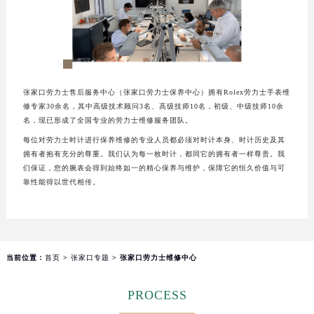
郑州市二七区铭功路10号华润大厦写字楼29层2905室（需提前预约）
太原市迎泽区解放路15号亨得利名表服务中心（品牌授权店）3层整层（需提前预约）
沈阳市沈河区中街路137号亨得利名表服务中心（品牌授权店）1层整层（需提前预约）
沈阳市沈河区中街路83号亨得利名表服务中心（品牌授权店）1层整层（需提前预约）
乌鲁木齐市天山区红山路26号时代广场（CCMALL）C座17层17-B（需提前预约）
张家口劳力士售后服务中心（张家口劳力士保养中心）拥有Rolex劳力士手表维
修专家30余名，其中高级技术顾问3名、高级技师10名，初级、中级技师10余
温州市鹿城区锦绣路1067号置信广场10层1015室（需提前预约）
名，现已形成了全国专业的劳力士维修服务团队。
哈尔滨市道里区友谊西路600号富力中心T2座写字楼29层03室（需提前预约）
每位对劳力士时计进行保养维修的专业人员都必须对时计本身、时计历史及其
大连市中山区人民路15号国际金融大厦7层G室（需提前预约）
拥有者抱有充分的尊重。我们认为每一枚时计，都同它的拥有者一样尊贵。我
们保证，您的腕表会得到始终如一的精心保养与维护，保障它的恒久价值与可
佛山市禅城区季华五路57号万科金融中心C座12层1205室（需提前预约）
靠性能得以世代相传。
东莞市东城街道鸿福东路1号民盈国贸中心T1写字楼9层907室（需提前预约）
无锡市梁溪区人民中路139号恒隆广场写字楼1座11层1104室（需提前预约）
南通市崇川区工农路57号圆融广场写字楼16层1603室（需提前预约）
苏州市苏州工业园区星港街199号苏州中心办公楼C座22层08室（需提前预约）
当前位置：
首页
>
张家口专题
> 张家口劳力士维修中心
武汉市江汉区解放大道686号世界贸易大厦38层09室（需提前预约）
南宁市青秀区金湖路59号地王大厦12楼1224室（需提前预约）
PROCESS
合肥市蜀山区潜山路111号万象城华润大厦B座12楼03室（需提前预约）