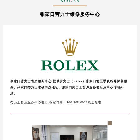
ROLEX
宁波市江北区大闸南路500号来福士广场办公楼20层2009室（需提前预约）
张家口劳力士维修服务中心
杭州市上城区钱江路1366号华润大厦写字楼A座5层503-5室（需提前预约）
金华市金东区东市南街777号金华万达广场写字楼4号楼22层2209室（需提前预约）
绍兴市越城区胜利东路379号世茂天际中心写字楼8层805室（需提前预约）
嘉兴市南湖区广益路705号嘉兴世界贸易中心写字楼A座13层1304室（需提前预约）
南昌市红谷滩新区红谷中大道998号绿地双子塔（中央广场）A1座办公楼14层07室（需提前预约）
济南市历下区经十路11111号华润中心写字楼（万象城）15层1508室（需提前预约）
广州市天河区天河路230号万菱汇国际中心写字楼A塔7层704室（需提前预约）
广州市越秀区环市东路371-375号世界贸易中心大厦南塔写字楼15层07室（需提前预约）
张家口劳力士售后服务中心:提供劳力士（Rolex）张家口地区手表维修保养服
深圳市罗湖区深南东路5001号华润大厦写字楼17层1701室（需提前预约）
务、张家口劳力士维修网点地址、张家口劳力士客户服务电话及中心详细介
惠州市惠城区江北文昌一路7号华贸大厦写字楼1座30层05室（需提前预约）
绍。
厦门市思明区湖滨东路95号华润大厦写字楼B座11层1104室（需提前预约）
劳力士售后服务中心电话:张家口店：400-805-0023欢迎致电!
福州市鼓楼区五四路128-1号恒力城写字楼15层03室（需提前预约）
成都市锦江区人民东路6号SAC东原中心写字楼24层2406B室（需提前预约）
重庆市江北区观音桥步行街2号融恒时代广场写字楼9层902室（需提前预约）
长沙市芙蓉区定王台街道建湘路393号世茂环球金融中心写字楼（芙蓉广场）10层13室（需提前预约）