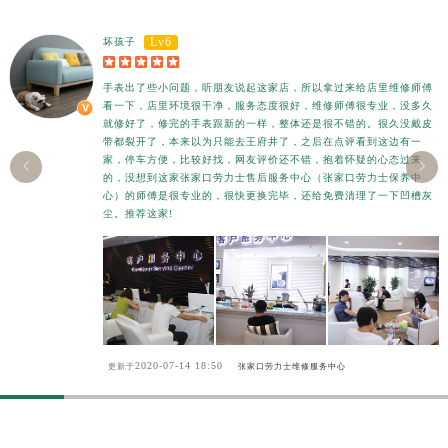
河南省鹤壁市淇滨区九州路劳力士售后服务中心（需提前预约）
Lv6
坏孩子
河南省济源市沁园街道济水大道劳力士售后服务中心（需提前预约）





河南省焦作市解放区解放路劳力士售后服务中心（需提前预约）
手表出了些小问题，听朋友说起这家店，所以拿过来给店里维修师傅
河南省开封市鼓楼区中山路劳力士售后服务中心（需提前预约）
看一下，店里环境很干净，服务态度很好，维修师傅很专业，没多久
就修好了，修完的手表跟新的一样，整体还是很不错的。很久没戴皮
河南省洛阳市西工区中州中路与解放路交叉口劳力士售后服务中心（需提前预约）
带都裂开了，本来以为只能去王府井了，之后在点评看到这边有一
河南省漯河市源汇区交通路劳力士售后服务中心（需提前预约）
家，停车方便，比较好找，网友评价还不错，抱着怀疑的心态过来


的，没想到这家张家口劳力士售后服务中心（张家口劳力士保养中
河南省南阳市宛城区范蠡东路与南都路交叉口劳力士售后服务中心（需提前预约）
心）的师傅是很专业的，很快更换完毕，还给免费清理了一下凹槽灰
尘。推荐这家!
河南省平顶山市卫东区建设路劳力士售后服务中心（需提前预约）
河南省濮阳市大华龙区开州路绿城路交叉口劳力士售后服务中心（需提前预约）
河南省三门峡市湖滨区和平路劳力士售后服务中心（需提前预约）
河南省商丘市梁园区神火大道劳力士售后服务中心（需提前预约）
河南省新乡市红旗区人民路劳力士售后服务中心（需提前预约）
河南省信阳市浉河区东方红大道劳力士售后服务中心（需提前预约）
2020-07-14 18:50
更新于
张家口劳力士维修服务中心
河南省许昌市魏都区建安大道与八龙路交叉口劳力士售后服务中心（需提前预约）
河南省郑州市二七区民主路10号华润大厦29层2905室劳力士售后服务中心（需提前预约）
河南省周口市川汇区七一路劳力士售后服务中心（需提前预约）