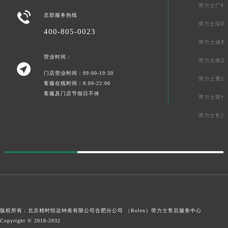
劳力士广州
青海省海西蒙古族藏族自治州德令哈市柴达木路劳力士售后服务中心（需提前预约）

总部服务热线
劳力士深圳
青海省黄南藏族自治州同仁市德合隆路劳力士售后服务中心（需提前预约）
400-805-0023
青海省西宁市城西区海湖新区西关大道劳力士售后服务中心（需提前预约）
劳力士成都
青海省玉树藏族自治州结古镇胜利路劳力士售后服务中心（需提前预约）
营业时间：
劳力士南京

陕西省安康市汉滨区金州路劳力士售后服务中心（需提前预约）
门店营业时间：09:00-19:30
劳力士重庆
陕西省宝鸡市渭滨区经二路劳力士售后服务中心（需提前预约）
客服在线时间：8:00-22:00
客服及门店节假日不休
陕西省汉中市汉台区北大街劳力士售后服务中心（需提前预约）
劳力士郑州
陕西省商洛市商州区州城街劳力士售后服务中心（需提前预约）
劳力士长沙
陕西省铜川市王益区红旗街劳力士售后服务中心（需提前预约）
陕西省渭南市临渭区东风大街劳力士售后服务中心（需提前预约）
陕西省咸阳市秦都区沣西新城统一西路与白马河路交汇处劳力士售后服务中心（需提前预约）
陕西省延安市宝塔区中心街劳力士售后服务中心（需提前预约）
陕西省榆林市榆阳区长兴路劳力士售后服务中心（需提前预约）
新疆维吾尔自治区阿克苏市东大街劳力士售后服务中心（需提前预约）
新疆维吾尔自治区阿拉尔市胜利大道劳力士售后服务中心（需提前预约）
版权所有：北京精时恒达钟表有限公司合肥分公司 （Rolex）
劳力士售后服务中心
Copyright © 2018-2032
新疆维吾尔自治区阿拉山口市友好路劳力士售后服务中心（需提前预约）