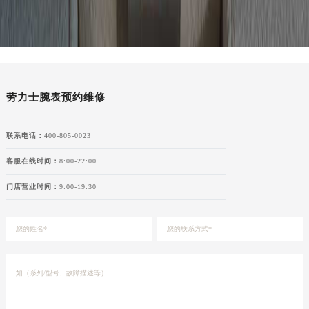
湖南省娄底市娄星区长青街劳力士售后服务中心（需提前预约）
湖南省邵阳市双清区东风路劳力士售后服务中心（需提前预约）
湖南省湘潭市雨湖区莲城大道劳力士售后服务中心（需提前预约）
湖南省益阳市赫山区桃花仑路劳力士售后服务中心（需提前预约）
湖南省永州市冷水滩区永州大道与中兴路交叉口劳力士售后服务中心（需提前预约）
劳力士腕表预约维修
湖南省岳阳市岳阳楼区东茅岭路劳力士售后服务中心（需提前预约）
湖南省张家界市永定区解放路劳力士售后服务中心（需提前预约）
联系电话：
400-805-0023
湖南省长沙市芙蓉区建湘路393号世茂环球金融中心写字楼10层1013室劳力士售后服务中心（需提前预约）
客服在线时间：
8:00-22:00
湖南省株洲市芦淞区建设南路劳力士售后服务中心（需提前预约）
门店营业时间：
9:00-19:30
甘肃省白银市白银区北京路劳力士售后服务中心（需提前预约）
甘肃省定西市安定区解放路劳力士售后服务中心（需提前预约）
甘肃省敦煌市沙州镇阳关中路劳力士售后服务中心（需提前预约）
甘肃省合作市人民街劳力士售后服务中心（需提前预约）
甘肃省嘉峪关市雄关区新华中路劳力士售后服务中心（需提前预约）
甘肃省金昌市金川区北京路劳力士售后服务中心（需提前预约）
甘肃省酒泉市肃州区西大街劳力士售后服务中心（需提前预约）