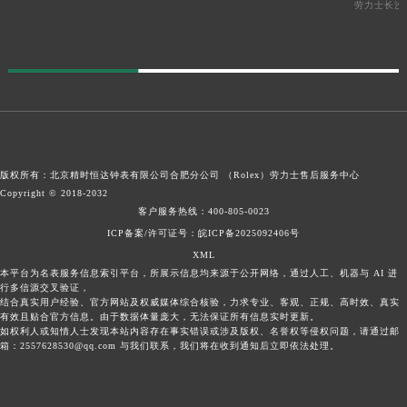
劳力士长沙
版权所有：北京精时恒达钟表有限公司合肥分公司 （Rolex）
劳力士售后服务中心
Copyright © 2018-2032
客户服务热线：
400-805-0023
ICP备案/许可证号：皖ICP备2025092406号
XML
本平台为名表服务信息索引平台，所展示信息均来源于公开网络，通过人工、机器与 AI 进
行多信源交叉验证，
结合真实用户经验、官方网站及权威媒体综合核验，力求专业、客观、正规、高时效、真实
有效且贴合官方信息。由于数据体量庞大，无法保证所有信息实时更新。
如权利人或知情人士发现本站内容存在事实错误或涉及版权、名誉权等侵权问题，请通过邮
箱：2557628530@qq.com 与我们联系，我们将在收到通知后立即依法处理。