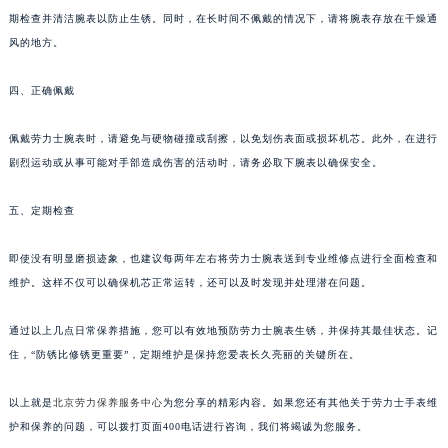
期检查并清洁腕表以防止生锈。同时，在长时间不佩戴的情况下，请将腕表存放在干燥通
风的地方。
四、正确佩戴
佩戴劳力士腕表时，请避免与硬物碰撞或刮擦，以免划伤表面或损坏机芯。此外，在进行
剧烈运动或从事可能对手部造成伤害的活动时，请务必取下腕表以确保安全。
五、定期检查
即使没有明显磨损迹象，也建议每两年左右将劳力士腕表送到专业维修点进行全面检查和
维护。这样不仅可以确保机芯正常运转，还可以及时发现并处理潜在问题。
通过以上几点日常保养措施，您可以有效地预防劳力士腕表生锈，并保持其最佳状态。记
住，“防锈比修锈更重要”，定期维护是保持您爱表长久亮丽的关键所在。
以上就是
北京劳力保养服务中心
为您分享的精彩内容。如果您还有其他关于劳力士手表维
护和保养的问题，可以拨打页面400电话进行咨询，我们将竭诚为您服务。