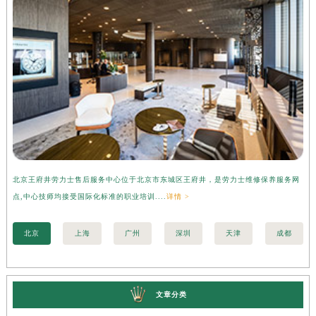
北京王府井劳力士售后服务中心位于北京市东城区王府井，是劳力士维修保养服务网
上
点,中心技师均接受国际化标准的职业培训....
详情 >
3
职业
北京
上海
广州
深圳
天津
成都
文章分类