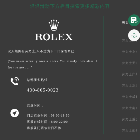
轻轻滑动下方栏目探索更多精彩内容

劳力士中国

劳力士北京
没人能拥有劳力士,只不过为下一代保管而已
劳力士上海
(You never actually own a Rolex.You merely look after it
劳力士天津
for the next ...”
劳力士广州

总部服务热线
劳力士深圳
400-805-0023
劳力士成都
营业时间：
劳力士南京

门店营业时间：09:00-19:30
劳力士重庆
客服在线时间：8:00-22:00
客服及门店节假日不休
劳力士郑州