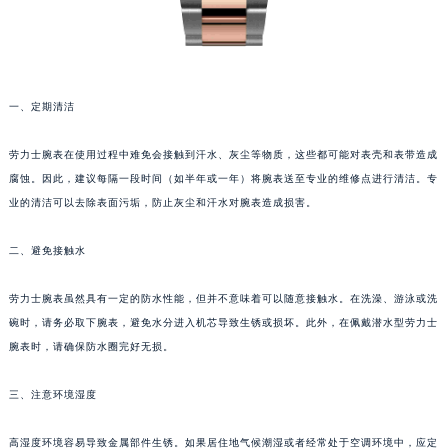
一、定期清洁
劳力士腕表在使用过程中难免会接触到汗水、灰尘等物质，这些都可能对表壳和表带造成
腐蚀。因此，建议每隔一段时间（如半年或一年）将腕表送至专业的维修点进行清洁。专
业的清洁可以去除表面污垢，防止灰尘和汗水对腕表造成损害。
二、避免接触水
劳力士腕表虽然具有一定的防水性能，但并不意味着可以随意接触水。在洗澡、游泳或洗
碗时，请务必取下腕表，避免水分进入机芯导致生锈或损坏。此外，在佩戴潜水型劳力士
腕表时，请确保防水圈完好无损。
三、注意环境湿度
高湿度环境容易导致金属部件生锈。如果居住地气候潮湿或者经常处于空调环境中，应定